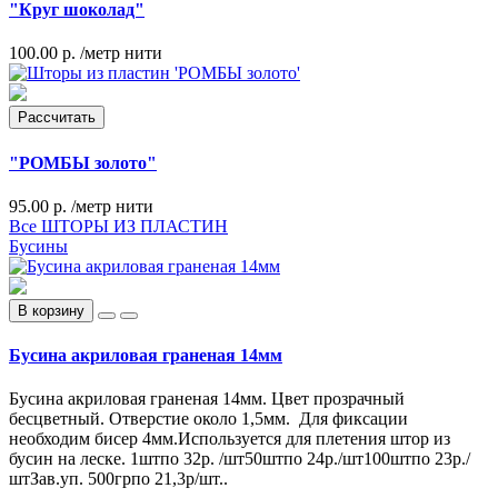
"Круг шоколад"
100.00 р.
/метр нити
Рассчитать
"РОМБЫ золото"
95.00 р.
/метр нити
Все ШТОРЫ ИЗ ПЛАСТИН
Бусины
В корзину
Бусина акриловая граненая 14мм
Бусина акриловая граненая 14мм. Цвет прозрачный
бесцветный. Отверстие около 1,5мм. Для фиксации
необходим бисер 4мм.Используется для плетения штор из
бусин на леске. 1штпо 32р. /шт50штпо 24р./шт100штпо 23р./
штЗав.уп. 500грпо 21,3р/шт..