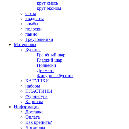
круг смесь
круг эконом
Соты
квадраты
ромбы
полоски
панно
Треугольники
Материалы
Бусины
Гранёный шар
Гладкий шар
Подвески
Диамант
Фигурные бусины
КАТУШКИ
наборы
ПЛАСТИНЫ
Фурнитура
Карнизы
Информация
Доставка
Оплата
Как крепить?
Договоры