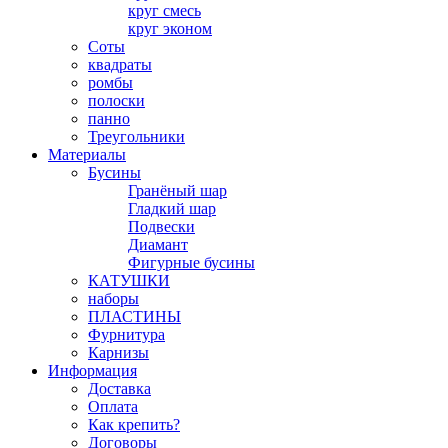
круг смесь
круг эконом
Соты
квадраты
ромбы
полоски
панно
Треугольники
Материалы
Бусины
Гранёный шар
Гладкий шар
Подвески
Диамант
Фигурные бусины
КАТУШКИ
наборы
ПЛАСТИНЫ
Фурнитура
Карнизы
Информация
Доставка
Оплата
Как крепить?
Договоры