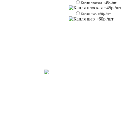
Капля плоская +45р./шт
Капля шар +60р./шт