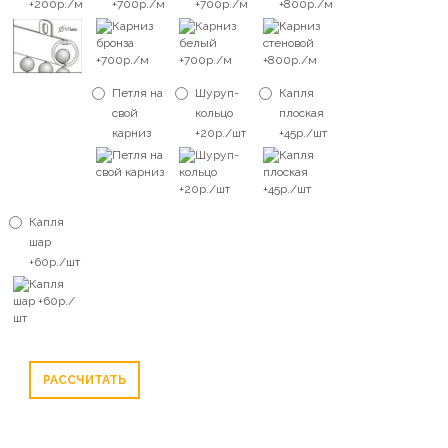
+200р./м
+700р./м
+700р./м
+800р./м
Петля на
Шуруп-
Капля
свой
кольцо
плоская
карниз
+20р./шт
+45р./шт
Капля
шар
+60р./шт
РАССЧИТАТЬ