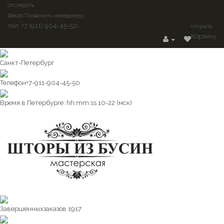
отследить
заказ
Позвонить менеджеру
тел. +7 (911) 904-45-50
открыть
Корзину
Санкт-Петербург
Телефон
+7-911-904-45-50
Время в Петербурге:
hh
:
mm
:
ss
10-22 (мск)
Завершенных
заказов 1917