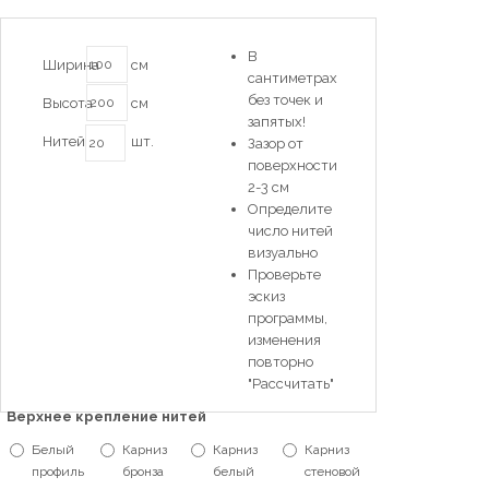
В
Ширина
см
сантиметрах
без точек и
Высота
см
запятых!
Нитей
шт.
Зазор от
поверхности
2-3 см
Определите
число нитей
визуально
Проверьте
эскиз
программы,
изменения
повторно
"Рассчитать"
Верхнее крепление нитей
Белый
Карниз
Карниз
Карниз
профиль
бронза
белый
стеновой