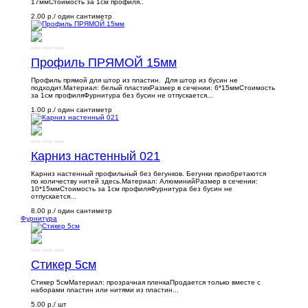
17ммСтоимость за 1см профиля..
2.00 р.
/ один сантиметр
Профиль ПРЯМОЙ 15мм
Профиль прямой для штор из пластин. Для штор из бусин не
подходит.Материал: белый пластикРазмер в сечении: 6*15ммСтоимость
за 1см профиляФурнитура без бусин не отпускается...
1.00 р.
/ один сантиметр
Карниз настенный 021
Карниз настенный профильный без бегунков. Бегунки приобретаются
по количеству нитей здесь.Материал: АлюминийРазмер в сечении:
10*15ммСтоимость за 1см профиляФурнитура без бусин не
отпускается...
8.00 р.
/ один сантиметр
Фурнитура
Стикер 5см
Стикер 5смМатериал: прозрачная пленкаПродается только вместе с
наборами пластин или нитями из пластин...
5.00 р.
/ шт