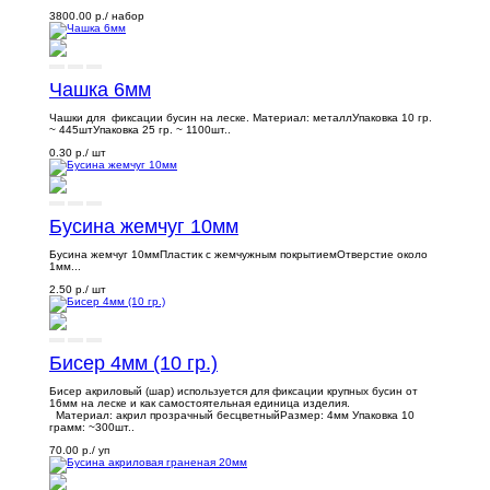
3800.00 р.
/ набор
Чашка 6мм
Чашки для фиксации бусин на леске. Материал: металлУпаковка 10 гр.
~ 445штУпаковка 25 гр. ~ 1100шт..
0.30 р.
/ шт
Бусина жемчуг 10мм
Бусина жемчуг 10ммПластик с жемчужным покрытиемОтверстие около
1мм...
2.50 р.
/ шт
Бисер 4мм (10 гр.)
Бисер акриловый (шар) используется для фиксации крупных бусин от
16мм на леске и как самостоятельная единица изделия.
Материал: акрил прозрачный бесцветныйРазмер: 4мм Упаковка 10
грамм: ~300шт..
70.00 р.
/ уп