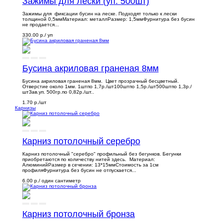
Зажимы для лески (уп. 500шт)
Зажимы для фиксации бусин на леске. Подходят только к лески
толщиной 0,5ммМатериал: металлРазмер: 1,5ммФурнитура без бусин
не продается...
330.00 р.
/ уп
Бусина акриловая граненая 8мм
Бусина акриловая граненая 8мм. Цвет прозрачный бесцветный.
Отверстие около 1мм. 1штпо 1,7р./шт100штпо 1,5р./шт500штпо 1,3р./
штЗав.уп. 500гр.по 0,82р./шт..
1.70 р.
/шт
Карнизы
Карниз потолочный серебро
Карниз потолочный "серебро" профильный без бегунков. Бегунки
приобретаются по количеству нитей здесь. Материал:
АлюминийРазмер в сечении: 13*15ммСтоимость за 1см
профиляФурнитура без бусин не отпускается...
6.00 р.
/ один сантиметр
Карниз потолочный бронза