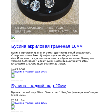
Бусина акриловая граненая 16мм
Бусина акриловая граненая 16мм. Цвет прозрачный бесцветный.
Отверстие около 2мм. Для фиксации необходим бисер
4мм.Используется для плетения штор из бусин на леске. Заводская
упаковка 500 грамм ~ 220шт бусин.1штпо 32р. /шт50штпо 24р./
шт100штпо 23р./штЗав.уп. 500грпо 21,3р/шт..
13.00 р.
/шт
Бусина гладкий шар 20мм
Бусина гладкий шар 20мм. Отверстие: 1,5ммДля фиксации необходим
бисер 4мм...
23.00 р.
/ шт