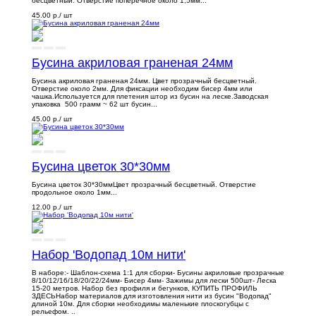
бесцветный. Отверстие поперечное около 1,5мм...
45.00 р.
/ шт
Бусина акриловая граненая 24мм
Бусина акриловая граненая 24мм. Цвет прозрачный бесцветный.
Отверстие около 2мм. Для фиксации необходим бисер 4мм или
чашка.Используется для плетения штор из бусин на леске.Заводская
упаковка 500 грамм ~ 62 шт бусин...
45.00 р.
/ шт
Бусина цветок 30*30мм
Бусина цветок 30*30ммЦвет прозрачный бесцветный. Отверстие
продольное около 1мм...
12.00 р.
/ шт
Набор 'Водопад 10м нити'
В наборе:- Шаблон-схема 1:1 для сборки- Бусины акриловые прозрачные
8/10/12/16/18/20/22/24мм- Бисер 4мм- Зажимы для лески 500шт- Леска
15-20 метров. Набор без профиля и бегунков, КУПИТЬ ПРОФИЛЬ
ЗДЕСЬНабор материалов для изготовления нити из бусин "Водопад"
длиной 10м. Для сборки необходимы маленькие плоскогубцы с
рельефом. ..