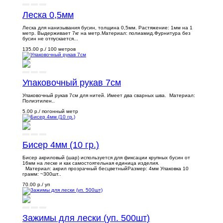
Леска 0,5мм
Леска для нанизывания бусин, толщина 0,5мм. Растяжение: 1мм на 1
метр. Выдерживает 7кг на метр.Материал: полиамид.Фурнитура без
бусин не отпускается...
135.00 р.
/ 100 метров
Упаковочный рукав 7см
Упаковочный рукав 7см для нитей. Имеет два сварных шва. Материал:
Полиэтилен..
5.00 р.
/ погонный метр
Бисер 4мм (10 гр.)
Бисер акриловый (шар) используется для фиксации крупных бусин от
16мм на леске и как самостоятельная единица изделия.
Материал: акрил прозрачный бесцветныйРазмер: 4мм Упаковка 10
грамм: ~300шт..
70.00 р.
/ уп
Зажимы для лески (уп. 500шт)