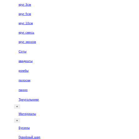
круг 3см
круг 5см
круг 10см
круг смесь
круг эконом
Соты
квадраты
ромбы
полоски
панно
Треугольники
+
Материалы
+
Бусины
Гранёный шар