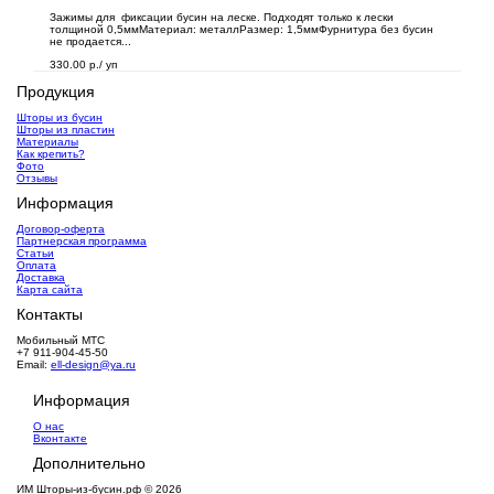
Зажимы для фиксации бусин на леске. Подходят только к лески
толщиной 0,5ммМатериал: металлРазмер: 1,5ммФурнитура без бусин
не продается...
330.00 р.
/ уп
Продукция
Шторы из бусин
Шторы из пластин
Материалы
Как крепить?
Фото
Отзывы
Информация
Договор-оферта
Партнерская программа
Статьи
Оплата
Доставка
Карта сайта
Контакты
Мобильный МТС
+7 911-904-45-50
Email:
ell-design@ya.ru
Информация
О нас
Вконтакте
Дополнительно
ИМ Шторы-из-бусин.рф © 2026