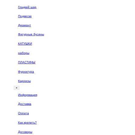
Гладкий шар
Подвески
Диамант
Фигурные бусины
КАТУШКИ
наборы
ПЛАСТИНЫ
Фурнитура
Карнизы
+
Информация
Доставка
Оплата
Как крепить?
Договоры