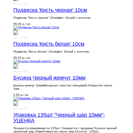
Подвеска 'Кисть черная' 10см
Подвеска "Кисть черная" 10смЦвет: белый с золотом..
55.00 р.
/ шт
Подвеска 'Кисть белая' 10см
Подвеска "Кисть белая" 10смЦвет: белый с золотом..
55.00 р.
/ шт
Бусина Черный жемчуг 10мм
Бусина жемчуг 10ммМатериал: пластик глянцевый.Отверстие около
1мм...
2.50 р.
/ шт
Упаковка 135шт "Черный шар 10мм"-
УЦЕНКА
Продается упаковками по 135шт. Снимается с продажи! Бусина черный
граненый шар 10ммОтверстие около 1мм.Остаток - 135шт..